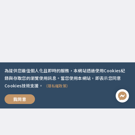
為提供您最佳個人化且即時的服務，本網站透過使用Cookies紀
錄與存取您的瀏覽使用訊息。當您使用本網站，即表示您同意
聯絡資訊
Cookies技術支援。
（隱私權政策）
啟點文化(統一編號:54296775)
我想跟你好好說
我同意
02-2292-2086
service@koob.com.tw
服務時間
週一至週五 10:00-18:00