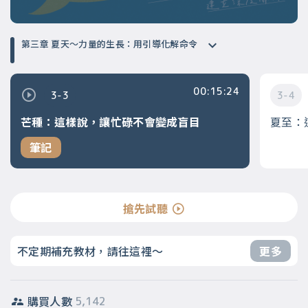
第三章 夏天～力量的生長：用引導化解命令
00:15:24
3-3
3-4
芒種：這樣說，讓忙碌不會變成盲目
夏至：
筆記
搶先試聽
不定期補充教材，請往這裡～
更多
購買人數
5,142