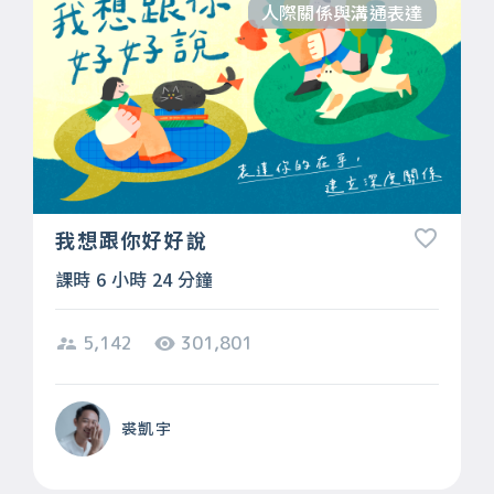
人際關係與溝通表達
我想跟你好好說
課時 6 小時 24 分鐘
5,142
301,801
裘凱宇