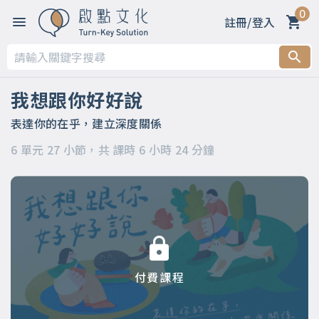
0
註冊/登入
第一章
第二章 春天～善意的萌芽：用啟發取代要求
我想跟你好好說
第三章 夏天～力量的生長：用引導化解命令
表達你的在乎，建立深度關係
6 單元 27 小節，共 課時 6 小時 24 分鐘
第四章 秋天～美好的收穫：用讚許昇華輕蔑
第五章 冬天～溫暖的陪伴：用支持消融冷漠
第六章
付費課程