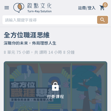
0
註冊/登入
第一章 【開篇】
第二章 【被領導階段】支持策略
全方位職涯思維
第三章 【被領導階段】委身策略
深職你的未來，佈局理想人生
8 單元 75 小節，共 課時 14 小時 8 分鐘
第四章 【領導階段】開明策略
第五章 【領導階段】強勢策略
第六章 【應變階段】自主策略
第七章 【應變階段】彈性策略
付費課程
第八章 【結語】