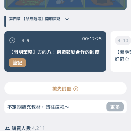
第四章 【領導階段】開明策略
00:12:25
4-9
4-10
【開明策略】方向八：創造鼓勵合作的制度
【開明
好奇心
筆記
搶先試聽
不定期補充教材，請往這裡～
更多
購買人數
4,211