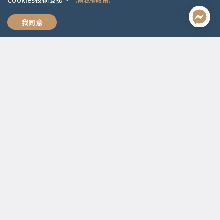
Cookies技術支援。
（隱私權政策）
全方位職涯思維
我同意
聯絡資訊
啟點文化(統一編號:54296775)
02-2292-2086
service@koob.com.tw
服務時間
週一至週五 10:00-18:00
國定假日公休
快速連結
關於我們
常見問題