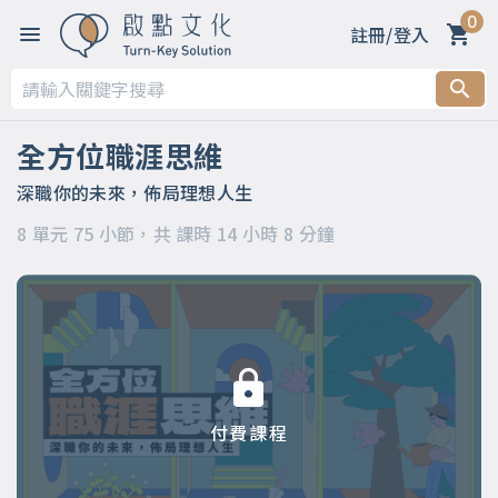
0
註冊/登入
第一章 【開篇】
第二章 【被領導階段】支持策略
全方位職涯思維
第三章 【被領導階段】委身策略
深職你的未來，佈局理想人生
8 單元 75 小節，共 課時 14 小時 8 分鐘
第四章 【領導階段】開明策略
第五章 【領導階段】強勢策略
第六章 【應變階段】自主策略
第七章 【應變階段】彈性策略
付費課程
第八章 【結語】