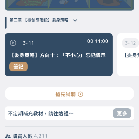
第三章 【被領導階段】委身策略
00:11:00
3-11
3-12
【委身策略】方向十：「不小心」忘記請示
【委身
筆記
搶先試聽
不定期補充教材，請往這裡～
更多
購買人數
4,211