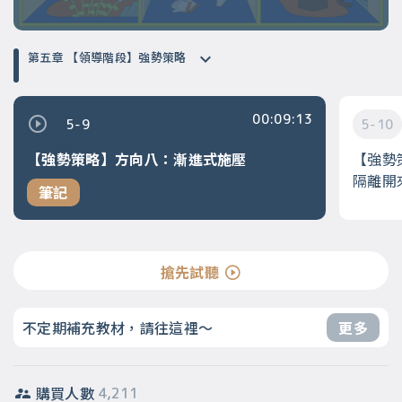
第五章 【領導階段】強勢策略
00:09:13
5-9
5-10
【強勢策略】方向八：漸進式施壓
【強勢
隔離開
筆記
搶先試聽
不定期補充教材，請往這裡～
更多
購買人數
4,211