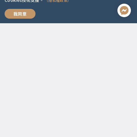
Cookies技術支援。
（隱私權政策）
全方位職涯思維
我同意
聯絡資訊
啟點文化(統一編號:54296775)
02-2292-2086
service@koob.com.tw
服務時間
週一至週五 10:00-18:00
國定假日公休
快速連結
關於我們
常見問題