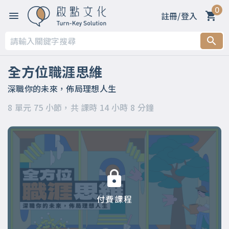
0
註冊/登入
第一章 【開篇】
第二章 【被領導階段】支持策略
全方位職涯思維
第三章 【被領導階段】委身策略
深職你的未來，佈局理想人生
8 單元 75 小節，共 課時 14 小時 8 分鐘
第四章 【領導階段】開明策略
第五章 【領導階段】強勢策略
第六章 【應變階段】自主策略
第七章 【應變階段】彈性策略
付費課程
第八章 【結語】