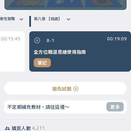
段】彈性策略
第八章 【結語】
00:15:45
00:19:09
8-1
全方位職涯思維使用指南
筆記
搶先試聽
不定期補充教材，請往這裡～
更多
購買人數
4,211