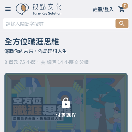
0
註冊/登入
第一章 【開篇】
第二章 【被領導階段】支持策略
全方位職涯思維
第三章 【被領導階段】委身策略
深職你的未來，佈局理想人生
8 單元 75 小節，共 課時 14 小時 8 分鐘
第四章 【領導階段】開明策略
第五章 【領導階段】強勢策略
第六章 【應變階段】自主策略
第七章 【應變階段】彈性策略
付費課程
第八章 【結語】