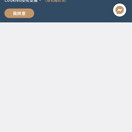
Cookies技術支援。
（隱私權政策）
全方位職涯思維
我同意
聯絡資訊
啟點文化(統一編號:54296775)
02-2292-2086
service@koob.com.tw
服務時間
週一至週五 10:00-18:00
國定假日公休
快速連結
關於我們
常見問題