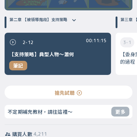
第二章 【被領導階段】支持策略
第
00:11:15
2-12
3-1
【支持策略】典型人物～蕭何
【委身
的過程
筆記
搶先試聽
不定期補充教材，請往這裡～
更多
購買人數
4,211