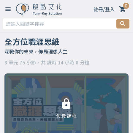
0
註冊/登入
第一章 【開篇】
第二章 【被領導階段】支持策略
全方位職涯思維
第三章 【被領導階段】委身策略
深職你的未來，佈局理想人生
8 單元 75 小節，共 課時 14 小時 8 分鐘
第四章 【領導階段】開明策略
第五章 【領導階段】強勢策略
第六章 【應變階段】自主策略
第七章 【應變階段】彈性策略
付費課程
第八章 【結語】