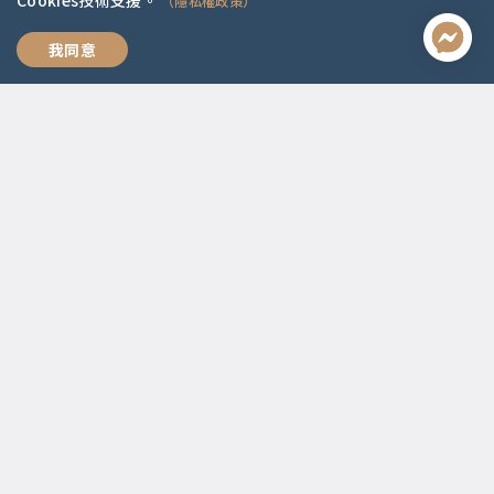
Cookies技術支援。
（隱私權政策）
全方位職涯思維
我同意
聯絡資訊
啟點文化(統一編號:54296775)
02-2292-2086
service@koob.com.tw
服務時間
週一至週五 10:00-18:00
國定假日公休
快速連結
關於我們
常見問題