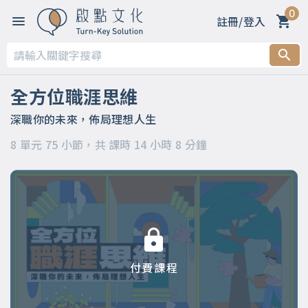
0
註冊/登入
第一章 【開篇】
第二章 【被領導階段】支持策略
全方位職涯思維
第三章 【被領導階段】委身策略
深職你的未來，佈局理想人生
8 單元 75 小節，共 課時 14 小時 8 分鐘
第四章 【領導階段】開明策略
第五章 【領導階段】強勢策略
第六章 【應變階段】自主策略
第七章 【應變階段】彈性策略
付費課程
第八章 【結語】