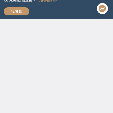
Cookies技術支援。
（隱私權政策）
全方位職涯思維
我同意
聯絡資訊
啟點文化(統一編號:54296775)
02-2292-2086
service@koob.com.tw
服務時間
週一至週五 10:00-18:00
國定假日公休
快速連結
關於我們
常見問題