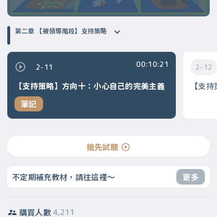
第二章 【被領導階段】支持策略
00:10:21
2-11
2-12
【支持策略】方向十：小心自己的完美主義
【支持
筆記
搶先試聽
不定期補充教材，請往這裡～
更多
購買人數
4,211