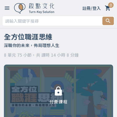
0
註冊/登入
第一章 【開篇】
第二章 【被領導階段】支持策略
全方位職涯思維
第三章 【被領導階段】委身策略
深職你的未來，佈局理想人生
8 單元 75 小節，共 課時 14 小時 8 分鐘
第四章 【領導階段】開明策略
第五章 【領導階段】強勢策略
第六章 【應變階段】自主策略
第七章 【應變階段】彈性策略
付費課程
第八章 【結語】