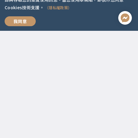
Cookies技術支援。
（隱私權政策）
全方位職涯思維
我同意
聯絡資訊
啟點文化(統一編號:54296775)
02-2292-2086
service@koob.com.tw
服務時間
週一至週五 10:00-18:00
國定假日公休
快速連結
關於我們