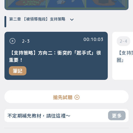
第二章 【被領導階段】支持策略
00:10:03
2-3
2-4
【支持策略】方向二：衝突的「起手式」很
【支持
重要！
圈」
筆記
搶先試聽
不定期補充教材，請往這裡～
更多