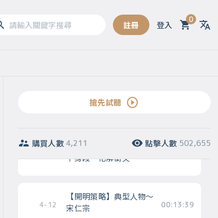
4-8
00:08:48
醒自己「我可能是錯的」
0
註冊
登入
Sel
【開明策略】方向八：創
4-9
00:12:25
造鼓勵合作的制度
【開明策略】方向九：對
搶先試聽
4-10
00:10:21
細節與不一致充滿好奇心
購買人數
點擊人數
4,211
502,655
【開明策略】方向十：放
4-11
00:09:48
下身段、化解衝突
【開明策略】典型人物～
4-12
00:13:39
宋仁宗