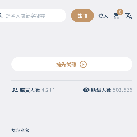
0
註冊
登入
Sel
搶先試聽
購買人數
點擊人數
4,211
502,626
課程章節