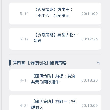
【委身策略】方向十：
3-11
00:11:00
「不小心」忘記請示
【委身策略】典型人物～
3-12
00:12:26
勾踐
第四章 【領導階段】開明策略
【開明策略】前提：共治
4-1
00:18:20
共責的團隊運作
【開明策略】方向一：把
4-2
00:10:09
餅做大