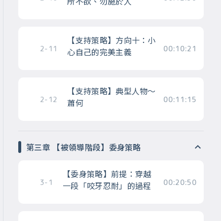
所不欲、勿施於人
【支持策略】方向十：小
2-11
00:10:21
心自己的完美主義
【支持策略】典型人物～
2-12
00:11:15
蕭何
第三章 【被領導階段】委身策略
【委身策略】前提：穿越
3-1
00:20:50
一段「咬牙忍耐」的過程