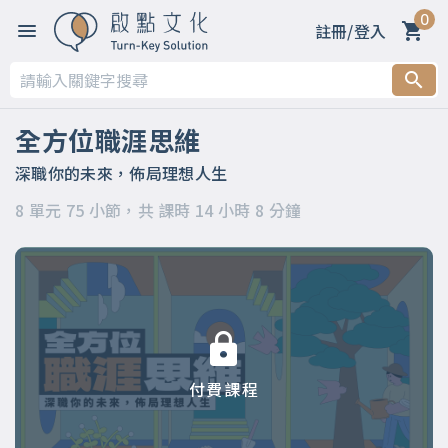
0
註冊/登入
第一章 【開篇】
第二章 【被領導階段】支持策略
全方位職涯思維
第三章 【被領導階段】委身策略
深職你的未來，佈局理想人生
8 單元 75 小節，共 課時 14 小時 8 分鐘
第四章 【領導階段】開明策略
第五章 【領導階段】強勢策略
第六章 【應變階段】自主策略
第七章 【應變階段】彈性策略
付費課程
第八章 【結語】