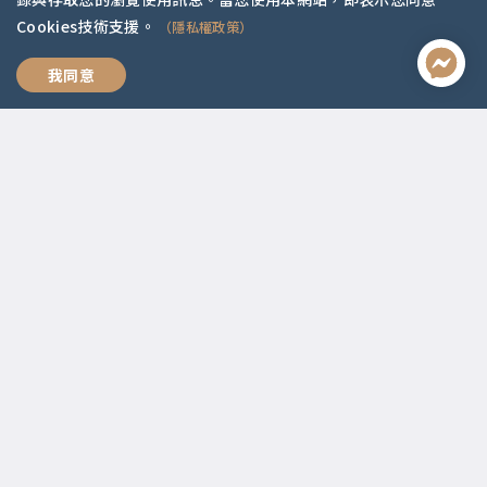
Cookies技術支援。
（隱私權政策）
全方位職涯思維
我同意
聯絡資訊
啟點文化(統一編號:54296775)
02-2292-2086
service@koob.com.tw
服務時間
週一至週五 10:00-18:00
國定假日公休
快速連結
關於我們