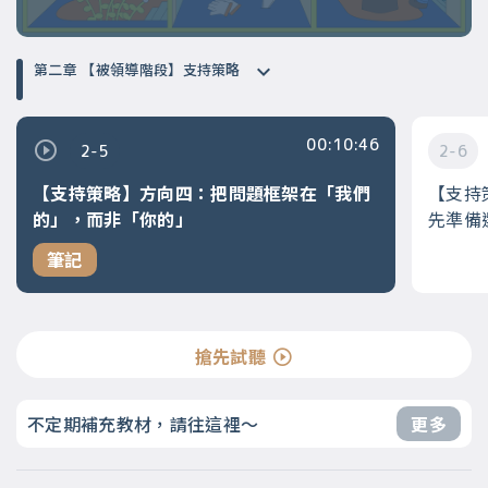
第二章 【被領導階段】支持策略
00:10:46
2-5
2-6
【支持策略】方向四：把問題框架在「我們
【支持
的」，而非「你的」
先準備
筆記
搶先試聽
不定期補充教材，請往這裡～
更多