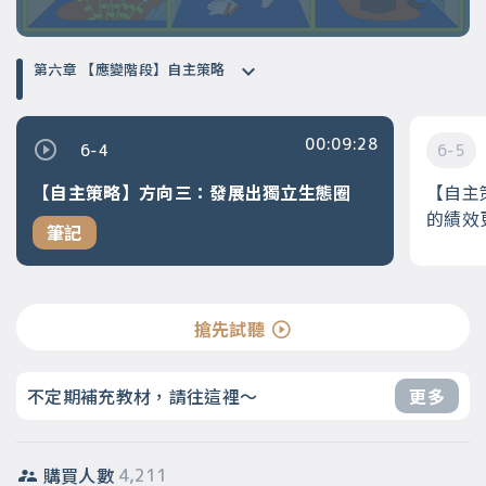
第六章 【應變階段】自主策略
00:09:28
6-4
6-5
【自主策略】方向三：發展出獨立生態圈
【自主
的績效
筆記
搶先試聽
不定期補充教材，請往這裡～
更多
購買人數
4,211