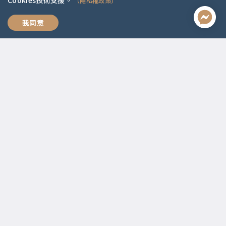
Cookies技術支援。
（隱私權政策）
全方位職涯思維
我同意
聯絡資訊
啟點文化(統一編號:54296775)
02-2292-2086
service@koob.com.tw
服務時間
週一至週五 10:00-18:00
國定假日公休
快速連結
關於我們
常見問題