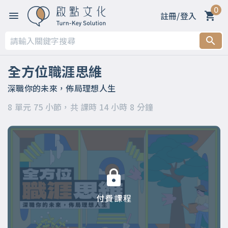
0
註冊/登入
第一章 【開篇】
第二章 【被領導階段】支持策略
全方位職涯思維
第三章 【被領導階段】委身策略
深職你的未來，佈局理想人生
8 單元 75 小節，共 課時 14 小時 8 分鐘
第四章 【領導階段】開明策略
第五章 【領導階段】強勢策略
第六章 【應變階段】自主策略
第七章 【應變階段】彈性策略
付費課程
第八章 【結語】