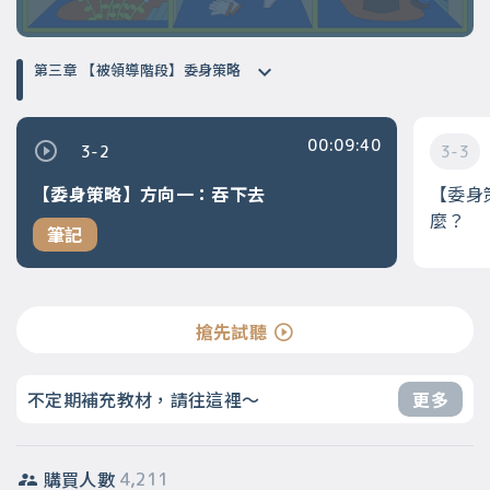
第三章 【被領導階段】委身策略
00:09:40
3-2
3-3
【委身策略】方向一：吞下去
【委身
麼？
筆記
搶先試聽
不定期補充教材，請往這裡～
更多
購買人數
4,211