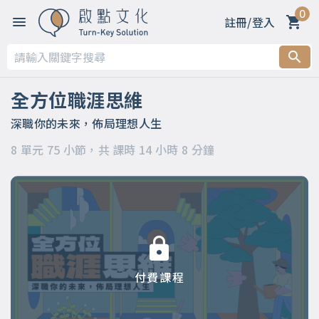
0
註冊/登入
第一章 【開篇】
第二章 【被領導階段】支持策略
全方位職涯思維
第三章 【被領導階段】委身策略
深職你的未來，佈局理想人生
8 單元 75 小節，共 課時 14 小時 8 分鐘
第四章 【領導階段】開明策略
第五章 【領導階段】強勢策略
第六章 【應變階段】自主策略
第七章 【應變階段】彈性策略
付費課程
第八章 【結語】