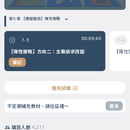
第七章 【應變階段】彈性策略
00:09:40
7-3
7-4
【彈性策略】方向二：主動訴求改變
【彈性
筆記
搶先試聽
不定期補充教材，請往這裡～
更多
購買人數
4,211