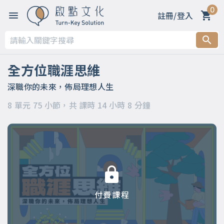
0
註冊/登入
第一章 【開篇】
第二章 【被領導階段】支持策略
全方位職涯思維
第三章 【被領導階段】委身策略
深職你的未來，佈局理想人生
8 單元 75 小節，共 課時 14 小時 8 分鐘
第四章 【領導階段】開明策略
第五章 【領導階段】強勢策略
第六章 【應變階段】自主策略
第七章 【應變階段】彈性策略
付費課程
第八章 【結語】