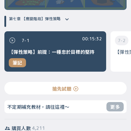
第七章 【應變階段】彈性策略
00:15:32
7-1
7-2
【彈性策略】前提：一種忠於目標的堅持
【彈性
筆記
搶先試聽
不定期補充教材，請往這裡～
更多
購買人數
4,211