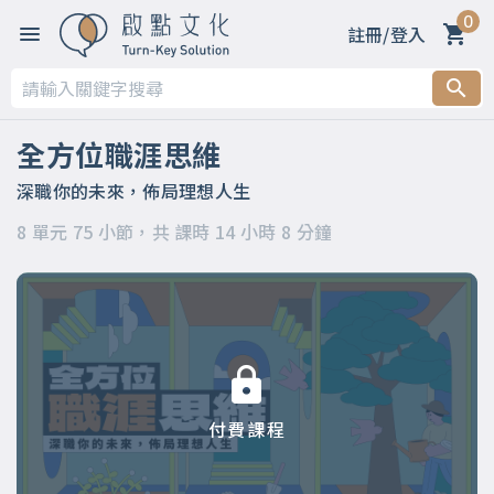
0
註冊/登入
第一章 【開篇】
第二章 【被領導階段】支持策略
全方位職涯思維
第三章 【被領導階段】委身策略
深職你的未來，佈局理想人生
8 單元 75 小節，共 課時 14 小時 8 分鐘
第四章 【領導階段】開明策略
第五章 【領導階段】強勢策略
第六章 【應變階段】自主策略
第七章 【應變階段】彈性策略
付費課程
第八章 【結語】