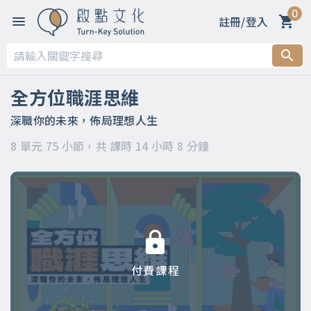
0
註冊/登入
第一章 【開篇】
第二章 【被領導階段】支持策略
全方位職涯思維
第三章 【被領導階段】委身策略
深職你的未來，佈局理想人生
8 單元 75 小節，共 課時 14 小時 8 分鐘
第四章 【領導階段】開明策略
第五章 【領導階段】強勢策略
第六章 【應變階段】自主策略
第七章 【應變階段】彈性策略
付費課程
第八章 【結語】