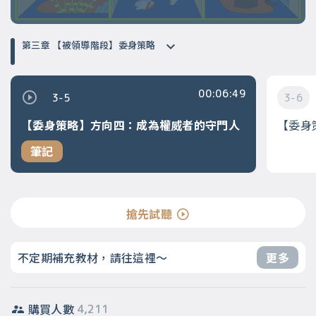
第三章 【被領導階段】委身策略
00:06:49
3-5
3-6
【委身策略】方向四：成為權威者的守門人
【委身
筆記
搶先試聽
不定期補充教材，請往這裡～
更多
購買人數
4,211