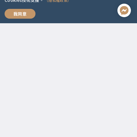
Cookies技術支援。
（隱私權政策）
全方位職涯思維
我同意
聯絡資訊
啟點文化(統一編號:54296775)
02-2292-2086
service@koob.com.tw
服務時間
週一至週五 10:00-18:00
國定假日公休
快速連結
關於我們
常見問題