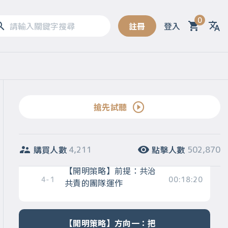
0
註冊
登入
Sel
【委身策略】方向十：
3-11
00:11:00
「不小心」忘記請示
【委身策略】典型人物～
3-12
00:12:26
勾踐
搶先試聽
第四章 【領導階段】開明策略
購買人數
點擊人數
4,211
502,870
【開明策略】前提：共治
4-1
00:18:20
共責的團隊運作
【開明策略】方向一：把