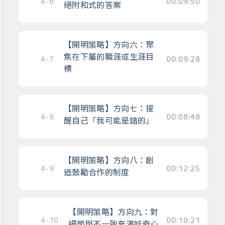
4-6
00:09:50
絕附和式的答案
【開明策略】方向六：聚
焦在下屬的職涯或生涯目
4-7
00:09:28
標
【開明策略】方向七：提
4-8
00:08:48
醒自己「我可能是錯的」
【開明策略】方向八：創
4-9
00:12:25
造鼓勵合作的制度
【開明策略】方向九：對
4-10
00:10:21
細節與不一致充滿好奇心