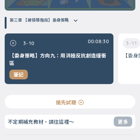
第三章 【被領導階段】委身策略
00:08:30
3-10
3-11
【委身策略】方向九：用消極反抗創造緩衝
【委身
區
筆記
搶先試聽
不定期補充教材，請往這裡～
更多