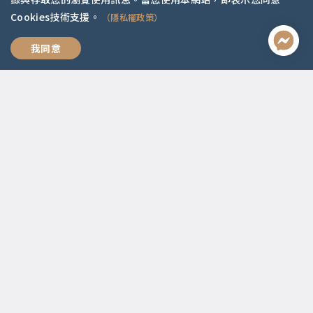
Cookies技術支援。
（隱私權政策）
全方位職涯思維
我同意
聯絡資訊
啟點文化(統一編號:54296775)
02-2292-2086
service@koob.com.tw
服務時間
週一至週五 10:00-18:00
國定假日公休
快速連結
關於我們