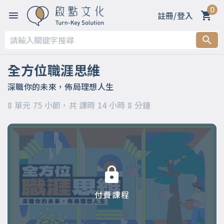
0
註冊/登入
第一章 【開篇】
第二章 【被領導階段】支持策略
全方位職涯思維
第三章 【被領導階段】委身策略
深職你的未來，佈局理想人生
8 單元 75 小節，共 課時 14 小時 8 分鐘
第四章 【領導階段】開明策略
第五章 【領導階段】強勢策略
第六章 【應變階段】自主策略
第七章 【應變階段】彈性策略
付費課程
第八章 【結語】