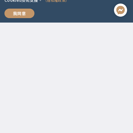
Cookies技術支援。
（隱私權政策）
全方位職涯思維
我同意
聯絡資訊
啟點文化(統一編號:54296775)
02-2292-2086
service@koob.com.tw
服務時間
週一至週五 10:00-18:00
國定假日公休
快速連結
關於我們
常見問題