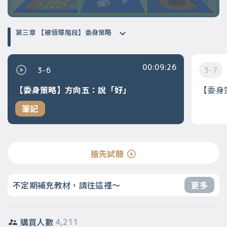
第三章 【被領導階段】委身策略
00:09:26
3-6
3-7
【委身策略】方向五：說「好」
【委身
筆記
搶先試聽
不定期補充教材，請往這裡～
更多
購買人數
4,211