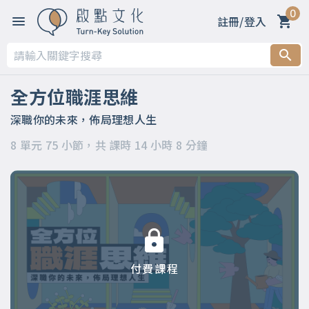
0
註冊/登入
第一章 【開篇】
第二章 【被領導階段】支持策略
全方位職涯思維
第三章 【被領導階段】委身策略
深職你的未來，佈局理想人生
8 單元 75 小節，共 課時 14 小時 8 分鐘
第四章 【領導階段】開明策略
第五章 【領導階段】強勢策略
第六章 【應變階段】自主策略
第七章 【應變階段】彈性策略
付費課程
第八章 【結語】