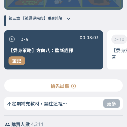
第三章 【被領導階段】委身策略
00:08:03
3-9
3-10
【委身策略】方向八：重新詮釋
【委身
區
筆記
搶先試聽
不定期補充教材，請往這裡～
更多
購買人數
4,211